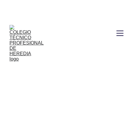
Próxima actividad: Inscripción digital (del 31 
julio al 12 de agosto) y presencial (Miércoles 12 
de agosto 2026)
    VIDEOS DE NUESTRAS   
CARRERAS TÉCNICAS
Se estrenan el Martes 02 de 